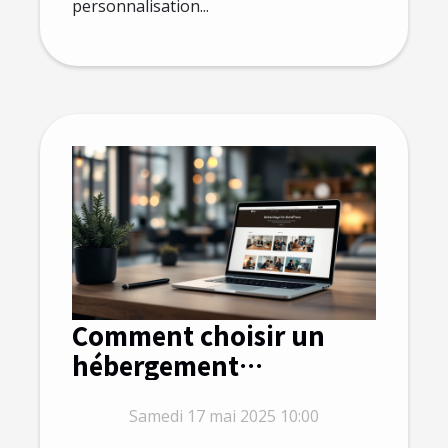
personnalisation...
Comment choisir un
hébergement
WordPress optimisé
Samedi 17 mai 2025 10:00
pour améliorer votre