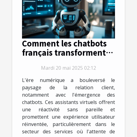
Comment les chatbots
français transforment
l'expérience client dans
Mardi 20 mai 2025 02:12
le secteur des services
L'ère numérique a bouleversé le
paysage de la relation client,
notamment avec l'émergence des
chatbots. Ces assistants virtuels offrent
une réactivité sans pareille et
promettent une expérience utilisateur
réinventée, particulièrement dans le
secteur des services où l'attente de