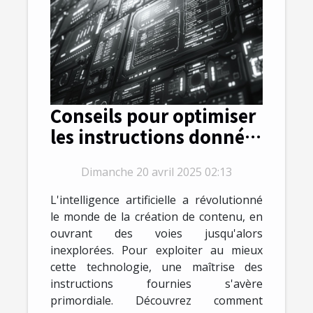
Conseils pour optimiser
les instructions données
aux outils de création
Dimanche 20 avril 2025 02:13
de contenu en IA
L'intelligence artificielle a révolutionné
le monde de la création de contenu, en
ouvrant des voies jusqu'alors
inexplorées. Pour exploiter au mieux
cette technologie, une maîtrise des
instructions fournies s'avère
primordiale. Découvrez comment