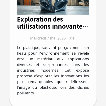
Exploration des
utilisations innovantes
du plastique dans les
Mercredi 7 mai 2025 10:41
industries modernes
Le plastique, souvent perçu comme un
fléau pour l'environnement, se révèle
être un matériau aux applications
diverses et surprenantes dans les
industries modernes. Cet exposé
propose d'explorer les innovations les
plus remarquables qui redéfinissent
l'image du plastique, loin des clichés
polluants...