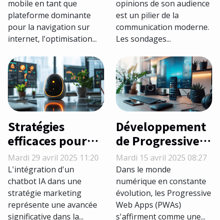
classement sur
de messagerie
mobile en tant que
opinions de son audience
plateforme dominante
est un pilier de la
mobile
pour la navigation sur
communication moderne.
Techniques
internet, l'optimisation...
Les sondages...
avancées
Stratégies
Développement
efficaces pour
de Progressive
intégrer un
Web Apps en
Mardi 29 avril 2025 11:20
Mardi 15 avril 2025 08:27
chatbot IA dans
2023 stratégies
L'intégration d'un
Dans le monde
votre stratégie
pour une
chatbot IA dans une
numérique en constante
stratégie marketing
évolution, les Progressive
marketing
expérience
représente une avancée
Web Apps (PWAs)
utilisateur fluide
significative dans la...
s'affirment comme une...