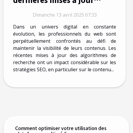
d'algorithmes de Google et
Dimanche 13 avril 2025 07:33
impact sur le multimédia
Dans un univers digital en constante
évolution, les professionnels du web sont
perpétuellement confrontés au défi de
maintenir la visibilité de leurs contenus. Les
récentes mises à jour des algorithmes de
recherche ont un impact considérable sur les
stratégies SEO, en particulier sur le contenu...
Comment optimiser votre utilisation des