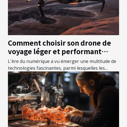
Comment choisir son drone de
voyage léger et performant
critères et modèles à privilégier
L'ère du numérique a vu émerger une multitude de
technologies fascinantes, parmi lesquelles les...