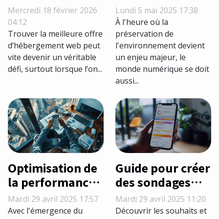
meilleures offres
écoresponsable
Mercredi 18 février 2026
Lundi 5 mai 2025 17:38
d'hébergement
pourquoi et
04:12
À l'heure où la
web avec des
comment choisir
Trouver la meilleure offre
préservation de
d’hébergement web peut
l'environnement devient
codes
un fournisseur
vite devenir un véritable
un enjeu majeur, le
promotionnels ?
vert
défi, surtout lorsque l’on...
monde numérique se doit
aussi...
Optimisation de
Guide pour créer
la performance
des sondages
des PWA pour un
interactifs sur
Mardi 29 avril 2025 17:57
Mardi 29 avril 2025 11:20
meilleur
les applications
Avec l'émergence du
Découvrir les souhaits et