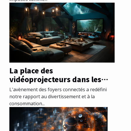
La place des
vidéoprojecteurs dans les
foyers connectés
L'avènement des foyers connectés a redéfini
notre rapport au divertissement et à la
consommation...