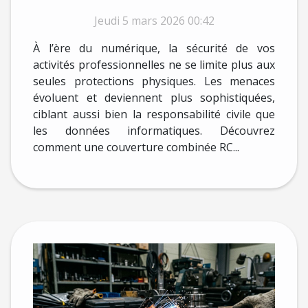
renforce-t-elle votre
Jeudi 5 mars 2026 00:42
sécurité numérique ?
À l’ère du numérique, la sécurité de vos
activités professionnelles ne se limite plus aux
seules protections physiques. Les menaces
évoluent et deviennent plus sophistiquées,
ciblant aussi bien la responsabilité civile que
les données informatiques. Découvrez
comment une couverture combinée RC...