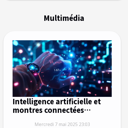
Multimédia
Intelligence artificielle et
montres connectées
comment elles
Mercredi 7 mai 2025 23:03
révolutionnent le suivi de