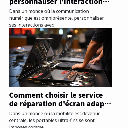
personnaliser l'interaction
avec les contacts dans une
Dans un monde où la communication
application de messagerie
numérique est omniprésente, personnaliser
ses interactions avec...
Comment choisir le service
de réparation d'écran adapté
à votre modèle de portable
Dans un monde où la mobilité est devenue
ultra-fin
centrale, les portables ultra-fins se sont
imposés comme...