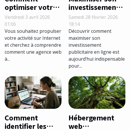
optimiser votre
investissement
présence en
publicitaire en
Vendredi 3 avril 2026
Samedi 28 février 2026
ligne avec quelle
ligne : Stratégies
01:06
18:14
agence web à
et conseils
Vous souhaitez propulser
Découvrir comment
votre activité sur Internet
maximiser son
Montpellier ?
et cherchez à comprendre
investissement
comment une agence web
publicitaire en ligne est
à...
aujourd’hui indispensable
pour...
Comment
Hébergement
identifier les
web