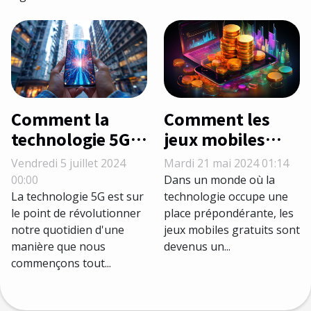
et rapide
Comment la
Comment les
technologie 5G
jeux mobiles
va transformer
gratuits
Vendredi 5 juillet 2024
Mardi 21 mai 2024 01:14
notre utilisation
influencent-ils
00:00
Dans un monde où la
d'Internet
les tendances de
La technologie 5G est sur
technologie occupe une
le point de révolutionner
place prépondérante, les
consommation
notre quotidien d'une
jeux mobiles gratuits sont
numérique ?
manière que nous
devenus un...
commençons tout...